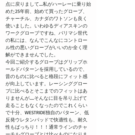
点に戻りまして....私がハーレーに乗り始
めた25年前、始めて買ったグローブ、
チャーチル、カナダのワトソンも良く
使いました。いわゆるディアスキンの
ワークグローブですね、バリマシ世代
の私には、なんでこんなにコントロー
ル性の悪いグローブがいいのか全く理
解ができませんでした。
今回ご紹介するグローブはグリップホ
ールドパターンを採用しているので、
昔のものに比べると格段にフィット感
が向上しています。レーシンググロー
ブに比べるとそこまでのフィットはあ
りませんが.....そんなに目を吊り上げて
走ることもなくなったのでこれくらい
で十分、WESTRIDE独自のパターン、低
反発ウレタンパッドで快適性も、耐久
性もばっちり！！！通常ラインのチャ
ーチルグローブとは比べものになりま